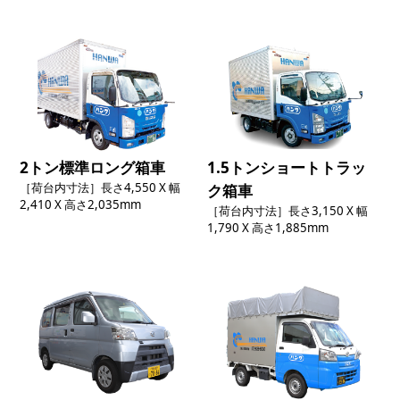
2トン標準ロング箱車
1.5トンショートトラッ
［荷台内寸法］長さ4,550 X 幅
ク箱車
2,410 X 高さ2,035mm
［荷台内寸法］長さ3,150 X 幅
1,790 X 高さ1,885mm