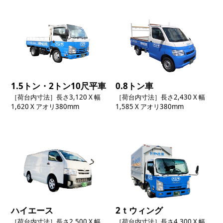
1.5トン・2トン10尺平車
0.8トン車
［荷台内寸法］長さ3,120 X 幅
［荷台内寸法］長さ2,430 X 幅
1,620 X アオリ380mm
1,585 X アオリ380mm
ハイエース
2ｔウィング
［荷台内寸法］長さ2,500 X 幅
［荷台内寸法］長さ4,300 X 幅