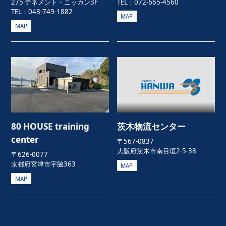
275 テネメント・ニッカン3F
TEL：072-665-4560
TEL：048-749-1882
MAP
MAP
80 HOUSE training
茨木物流センター
center
〒567-0837
大阪府茨木市南目垣2-5-38
〒626-0077
京都府宮津市字脇363
MAP
MAP