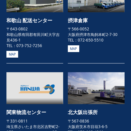
和歌山 配送センター
摂津倉庫
〒643-0802
〒566-0052
和歌山県有田郡有田川町大字吉
大阪府摂津市鳥飼本町2-7-30
見436-1
TEL：072-650-5510
TEL：073-752-7256
MAP
MAP
関東物流センター
北大阪出張所
〒331-0811
〒567-0836
埼玉県さいたま市北区吉野町2-
大阪府茨木市目垣3-6-5